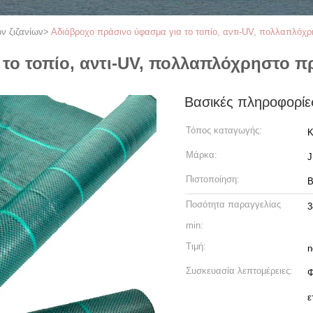
ν ζιζανίων
>
Αδιάβροχο πράσινο ύφασμα για το τοπίο, αντι-UV, πολλαπλόχρη
ο τοπίο, αντι-UV, πολλαπλόχρηστο πρά
Βασικές πληροφορίε
Τόπος καταγωγής:
Κ
Μάρκα:
Πιστοποίηση:
B
Ποσότητα παραγγελίας
3
min:
Τιμή:
n
Συσκευασία λεπτομέρειες:
Φ
ε