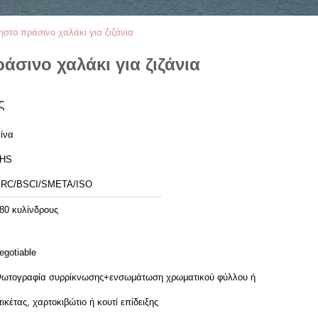
στο πράσινο χαλάκι για ζιζάνια
σινο χαλάκι για ζιζάνια
ς
ίνα
JHS
RC/BSCI/SMETA/ISO
80 κυλίνδρους
egotiable
ωτογραφία συρρίκνωσης+ενσωμάτωση χρωματικού φύλλου ή
τικέτας, χαρτοκιβώτιο ή κουτί επίδειξης