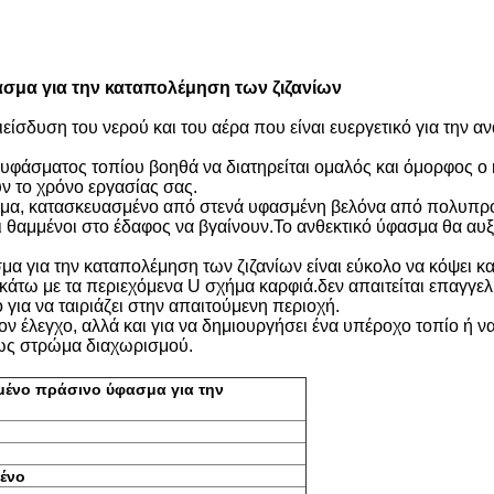
σμα για την καταπολέμηση των ζιζανίων
ιείσδυση του νερού και του αέρα που είναι ευεργετικό για την 
υφάσματος τοπίου βοηθά να διατηρείται ομαλός και όμορφος ο 
υν το χρόνο εργασίας σας.
μα, κατασκευασμένο από στενά υφασμένη βελόνα από πολυπροπ
ι θαμμένοι στο έδαφος να βγαίνουν.Το ανθεκτικό ύφασμα θα αυξ
μα για την καταπολέμηση των ζιζανίων είναι εύκολο να κόψει κ
 κάτω με τα περιεχόμενα U σχήμα καρφιά.δεν απαιτείται επαγγ
 για να ταιριάζει στην απαιτούμενη περιοχή.
τον έλεγχο, αλλά και για να δημιουργήσει ένα υπέροχο τοπίο ή 
ί ως στρώμα διαχωρισμού.
μένο πράσινο ύφασμα για την
ένο