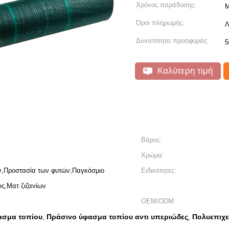
Χρόνος παράδοσης:
Μ
Όροι πληρωμής:
Λ
Δυνατότητα προσφοράς:
5
Καλύτερη τιμή
Βάρος:
Χρώμα:
ν,Προστασία των φυτών,Παγκόσμιο
Ειδικότητες:
ς,Ματ ζιζανίων
OEM/ODM:
ασμα τοπίου
Πράσινο ύφασμα τοπίου αντι υπεριώδες
Πολυεπιχε
,
,