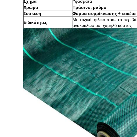
Σχήμα
Υφάσματα
Χρώμα
Πράσινο, μαύρο.
Συσκευή
Φόρμα συρρίκνωσης + ετικέτα
Μη τοξικό, φιλικό προς το περιβ
Ειδικότητες
ανακυκλώσιμο, χαμηλό κόστος