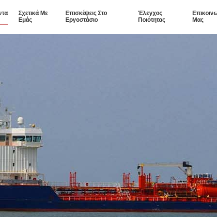
ντα
Σχετικά Με
Επισκέψεις Στο
Έλεγχος
Επικοιν
Εμάς
Εργοστάσιο
Ποιότητας
Μας