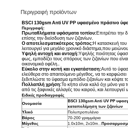
Περιγραφή προϊόντων
BSCI 130gsm Anti UV PP υφασμένο πράσινο ύφα
Περιγραφή:
Πρωταθλήματα υφάσματα τοπίου:
Επιτρέπει την δ
επίσης την διείσδυση των ζιζανίων.
Ο αποτελεσματικότερος τρόπος:
Η κατασκευή του 
λειτουργεί για μεγάλο χρονικό διάστημα,που μειώνο
Υψηλή αντοχή και αντοχή:
Υψηλής ποιότητας ύφασ
φως, εμποδίζει τους σπόρους των ζιζανίων που είνα
οικονομικά οφέλη..
Εύκολο στην κοπή και εγκατάσταση:
Αυτό το ύφασ
ελεύθερα στο απαιτούμενο μέγεθος, να το καρφώσει
ξεδιπλώστε το ύφασμα εμπόδιο ζιζανίων και κόψτε το
Πολλαπλή χρήση:
Το κήπο είναι καλό όχι μόνο για 
από τις ξαφνικές αλλαγές του καιρού, και λειτουργε
Ειδικές προδιαγραφές
BSCI 130gsm Anti UV PP υφασ
Ονομασία
καταπολέμηση των ζιζανίων
Υλικό
Πολυπροπυλένιο
Βάρος
70-200 γραμμάρια
Μέγεθος
1.0x10m, 2x10m...
Προσαρμοσμ