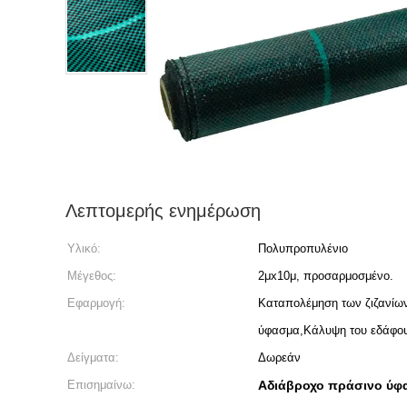
Λεπτομερής ενημέρωση
Υλικό:
Πολυπροπυλένιο
Μέγεθος:
2μx10μ, προσαρμοσμένο.
Εφαρμογή:
Καταπολέμηση των ζιζανίω
ύφασμα,Κάλυψη του εδάφου
Δείγματα:
Δωρεάν
Επισημαίνω:
Αδιάβροχο πράσινο ύφ