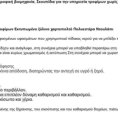
τροφική βιομηχανία
Σκουπίδια για την υπηρεσία τροφίμων χωρίς
,
ροφίμων Εκτυπωμένο ξύλινο χαρτοπολτό Πολυεστέρα Ντουλάπι
ασμένων υφασμάτων που χρησιμοποιεί πίδακες νερού για να μπλέξει τις 
ίχτυ και ανάγλυφο, στη συνέχεια μπορεί να υποβληθεί περαιτέρω στη 
ι είναι κυρίως χρωματισμός ή εκτύπωση.Στη συνέχεια μπορεί να χωριστε
ρόφησης
όνια απόδοση, διατηρώντας την αντοχή σε υγρό ή ξηρό.
.
το περιβάλλον.
για επιπλέον δύναμη καθαρισμού και καθαρισμού.
ρόσωπο και χέρια.
μένης της ξήρανσης, του σκούπισης και του καθαρισμού δοχείων, πιάτ