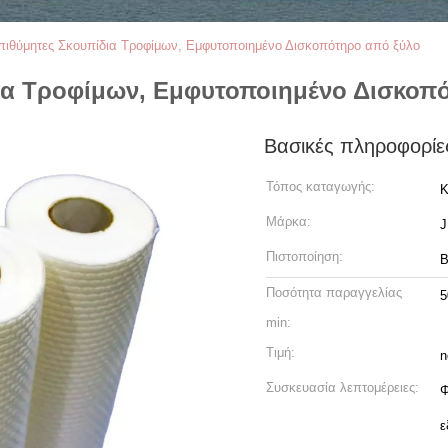
πιθύμητες Σκουπίδια Τροφίμων, Εμφυτοποιημένο Δισκοπότηρο από ξύλο
ια Τροφίμων, Εμφυτοποιημένο Δισκοπ
Βασικές πληροφορίε
Τόπος καταγωγής:
Κ
Μάρκα:
Πιστοποίηση:
B
Ποσότητα παραγγελίας
5
min:
Τιμή:
n
Συσκευασία λεπτομέρειες:
Φ
ε