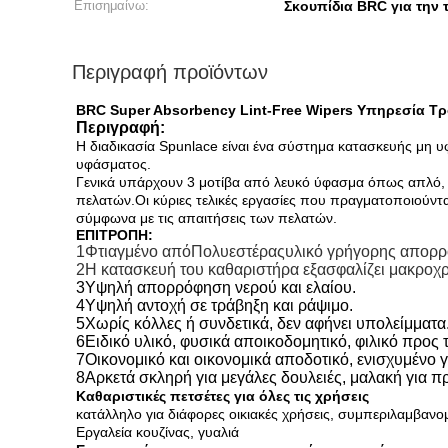
Επισημαίνω:
Σκουπίδια BRC για την 
Περιγραφή προϊόντων
BRC Super Absorbency Lint-Free Wipers Υπηρεσία Τ
Περιγραφή:
Η διαδικασία Spunlace είναι ένα σύστημα κατασκευής μη υφ
υφάσματος.
Γενικά υπάρχουν 3 μοτίβα από λευκό ύφασμα όπως απλό, δ
πελατών.Οι κύριες τελικές εργασίες που πραγματοποιούντα
σύμφωνα με τις απαιτήσεις των πελατών.
ΕΠΙΤΡΟΠΗ:
1Φτιαγμένο από
Πολυεστέρας
υλικό γρήγορης απορ
2Η κατασκευή του καθαριστήρα εξασφαλίζει μακροχρ
3Υψηλή απορρόφηση νερού και ελαίου.
4Υψηλή αντοχή σε τράβηξη και ράψιμο.
5Χωρίς κόλλες ή συνδετικά, δεν αφήνει υπολείμματα
6Ειδικό υλικό, φυσικά αποικοδομητικό, φιλικό προς 
7Οικονομικό και οικονομικά αποδοτικό, ενισχυμένο 
8Αρκετά σκληρή για μεγάλες δουλειές, μαλακή για π
Καθαριστικές πετσέτες για όλες τις χρήσεις
κατάλληλο για διάφορες οικιακές χρήσεις, συμπεριλαμβανο
Εργαλεία κουζίνας, γυαλιά