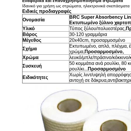
Εναφορικά και επαναχρησιμοποιήσιμα στρώματα
Ιδανικό για χρήση ως στρώματα, ηλεκτρονικά σκεπάσματα 
Ειδικές προδιαγραφές
BRC Super Absorbency Lin
Ονομασία
Εκτυπωμένο ξύλινο χαρτοπ
Υλικό
Τύπος ξύλου/πολυεστέρας,
Π
Βάρος
30-120 γραμμάρια
Μέγεθος
20x40cm, προσαρμοσμένο
Εκτυπωμένο, απλό, πλέγμα, 
Σχήμα
χρώμα,
Προσαρμοσμένο,
Χρώμα
λευκό/μπλε/πράσινο/κόκκινο/κ
50 κομμάτια ανά ρουλίκι, 80 
Συσκευή
ρουλίκι...
Προσαρμοσμένο
Χωρίς λιντ/υψηλή απορρόφη
Ειδικότητες
αντοχή σε δάκρυα,αντιβακτηρ