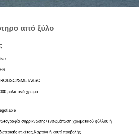
ότηρο από ξύλο
ς
ίνα
JHS
RC/BSCI/SMETA/ISO
000 ρολά ανά χρώμα
egotiable
ωτογραφία συρρίκνωσης+ενσωμάτωση χρωματικού φύλλου ή
ξωτερικής ετικέτας,Καρτόνι ή κουτί προβολής