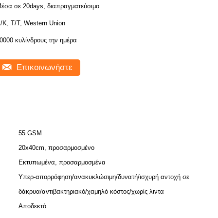
έσα σε 20days, διαπραγματεύσιμο
/Κ, Τ/Τ, Western Union
0000 κυλίνδρους την ημέρα
Επικοινωνήστε
55 GSM
20x40cm, προσαρμοσμένο
Εκτυπωμένα, προσαρμοσμένα
Υπερ-απορρόφηση/ανακυκλώσιμη/δυνατή/ισχυρή αντοχή σε
δάκρυα/αντιβακτηριακό/χαμηλό κόστος/χωρίς λιντα
Αποδεκτό