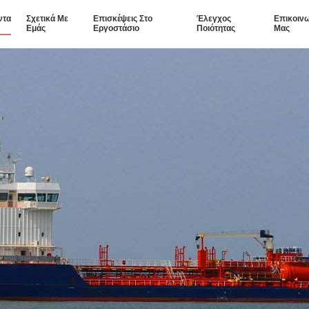
ντα
Σχετικά Με
Επισκέψεις Στο
Έλεγχος
Επικοιν
Εμάς
Εργοστάσιο
Ποιότητας
Μας