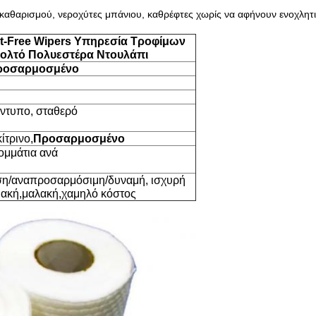
καθαρισμού, νεροχύτες μπάνιου, καθρέφτες χωρίς να αφήνουν ενοχλητι
t-Free Wipers Υπηρεσία Τροφίμων
ολτό Πολυεστέρα Ντουλάπι
ροσαρμοσμένο
έντυπο, σταθερό
ίτρινο,
Προσαρμοσμένο
κομμάτια ανά
ση/αναπροσαρμόσιμη/δυναμή, ισχυρή
ιακή,μαλακή,χαμηλό κόστος