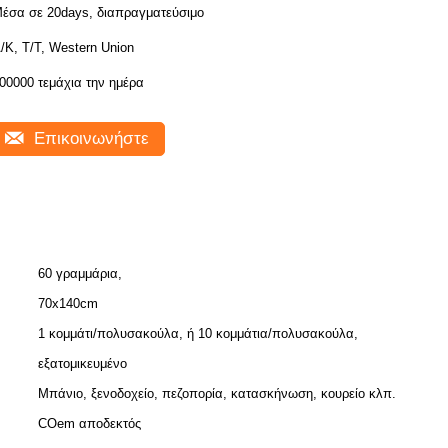
έσα σε 20days, διαπραγματεύσιμο
/Κ, Τ/Τ, Western Union
00000 τεμάχια την ημέρα
Επικοινωνήστε
60 γραμμάρια,
70x140cm
1 κομμάτι/πολυσακούλα, ή 10 κομμάτια/πολυσακούλα,
εξατομικευμένο
Μπάνιο, ξενοδοχείο, πεζοπορία, κατασκήνωση, κουρείο κλπ.
COem αποδεκτός