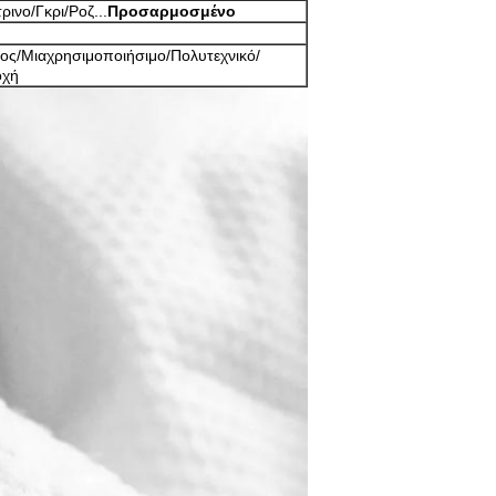
ινο/Γκρι/Ροζ...
Προσαρμοσμένο
τος/Μιαχρησιμοποιήσιμο/Πολυτεχνικό/
οχή