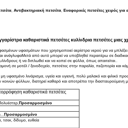
ετσέτα
Αντιβακτηριακή πετσέτα
Εναφορικές πετσέτες χειρός για 
,
,
αρίστρα καθαριστικά πετσέτες κυλίνδρια πετσέτες μιας χ
φασμένων υφασμάτων που χρησιμοποιεί αερίστρα νερού για να μπλέξει 
ι ανάγλυφαΜετά από αυτό μπορεί να υποβληθεί περαιτέρω σε διαδικασ
υλίνδρους ή να διπλωθεί και να κοπεί σε φύλλα, όπως απαιτείται..
μονή σε μοτέλ / ξενοδοχείο, πετσέτες στην παραλία, πεζοπορία και κάμ
 υφασμένο λινάρισμα, υγεία και υγιεινή, πολύ μαλακό και φιλικό προς
κοινών φύλλων, διατηρεί καθαρό και αποτρέπει την διασταυρούμενη 
ορρόφηση καθαριστικά πετσέτες
Πολυέστερ,
Προσαρμοσμένο
..
Προσαρμοσμένο
, τσεκ, δίδυμο, ευθεία