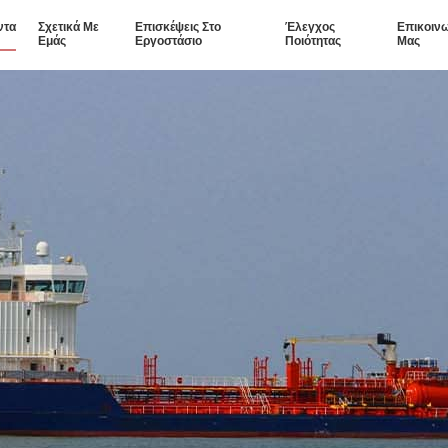
ντα
Σχετικά Με
Επισκέψεις Στο
Έλεγχος
Επικοιν
Εμάς
Εργοστάσιο
Ποιότητας
Μας