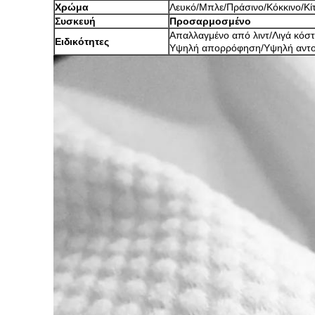
Χρώμα
Λευκό/Μπλε/Πράσινο/Κόκκινο/Κίτρ
Συσκευή
Προσαρμοσμένο
Απαλλαγμένο από λιντ/Λιγά κόσ
Ειδικότητες
Υψηλή απορρόφηση/Υψηλή αντ