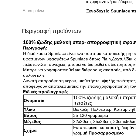
ισχυρή αντοχή σε δάκρυα,
Επισημαίνω:
Ξενοδοχείο Spunlace π
Περιγραφή προϊόντων
100% ιζώδης μαλακή υπερ- απορροφητική σφουγγ
Περιγραφή:
Η διαδικασία Spunlace είναι ένα σύστημα κατασκευής μη υ
υφασμένων υφασμάτων Spunlace όπως Plain,Δαχτυλίδια κα
πελατών.Στη συνέχεια, μπορεί να διαιρεθεί σε διάτρητους κ
Μπορεί να χρησιμοποιηθεί για διάφορους σκοπούς, από δια
σαλόνι κλπ.
Δυνατή απορρόφηση νερού, υιοθετήστε υψηλής ποιότητας μη
αποφεύγουν αποτελεσματικά την επαναχρησιμοποίηση των 
Ειδικές προδιαγραφές
100% ιζώδης μαλακή υπεραπ
Ονομασία
πετσέτες
Υλικό
Βισκόζη, Πολυέστερ, Κυτταρίνη/
Βάρος
35-120 γραμμάρια
Μέγεθος
22x20cm, 25x28cm, 30cmx50cm.
Εκτυπωμένο, κυματιστή, διαμάντι
Σχήμα
γραμμή,
Προσαρμοσμένο