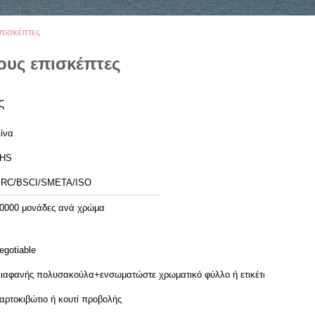
επισκέπτες
ους επισκέπτες
ς
ίνα
JHS
RC/BSCI/SMETA/ISO
0000 μονάδες ανά χρώμα
egotiable
ιαφανής πολυσακούλα+ενσωματώστε χρωματικό φύλλο ή ετικέτα,
αρτοκιβώτιο ή κουτί προβολής