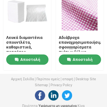
Μη υφανθε'ν επιτραπέζιο ύφασμα
Τυφλώματα οικιακής καθαριότητας
Λευκά διαμαντένια
Αδιάβροχα
σπουντλέτα,
επαναχρησιμοποιήσιμα
Ο καθαρισμός Spunlace σκουπίζει
καθαριστικά,
σφουγγαρίσματα
πετσέτες,
πιάτων ξύλινο
απορριπτέα
χαρτοπολτό
Βιομηχανικά υφάσματα βαριάς χρήσης
Αποστολή
Αποστολή
υφάσματα.
Πρακτική
πολυκοσμητική
ερώτησης
ερώτησης
Ο μίας χρήσης καθαρισμός σκουπίζει
Αρχική Σελίδα
Περίπου εμείς
επαφή
Desktop Site
Sitemap
Privacy Policy
Σκουπίδια τροφίμων
Ξαναχρησιμοποιήσιμα υφάσματα κουζίνας
Ποιότητα
Υφάσματα μη υφασμένα
Κίνα