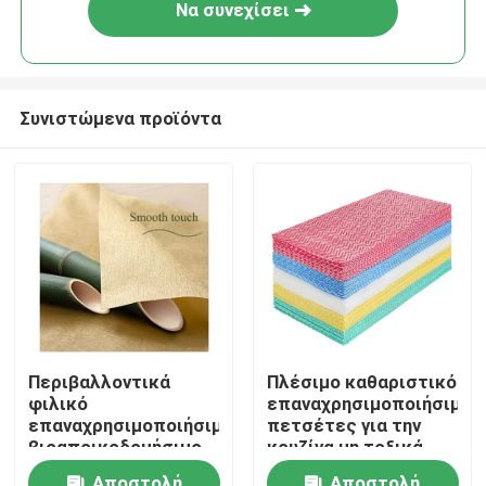
Να συνεχίσει
Συνιστώμενα προϊόντα
Σπίτι
Περιβαλλοντικά
Πλέσιμο καθαριστικό
φιλικό
επαναχρησιμοποιήσιμα
Προϊόντα
επαναχρησιμοποιήσιμο
πετσέτες για την
βιοαποικοδομήσιμο
κουζίνα μη τοξικά
μαντίλι καθαριστικά
αδιάβροχα
Σχετικά με εμάς
Αποστολή
Αποστολή