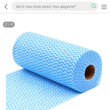
2
/
4